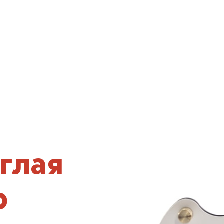
глая
р