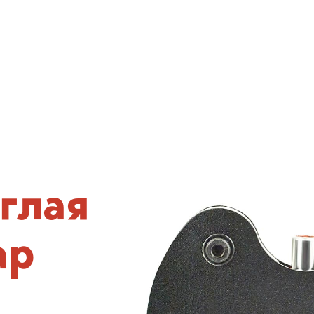
глая
ар