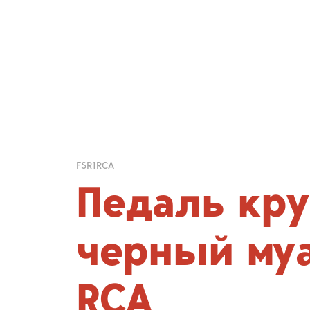
FSR1RCA
Педаль кру
черный му
RCA