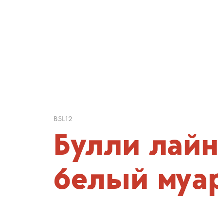
BSL12
Булли лай
белый муа